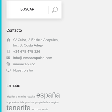
Contacto
C/ Cuba, 2 Edificio Acapulco,
loc. 8, Costa Adeje
+34 678 475 326
info@inmoacapulco.com
inmoacapulco
Nuestro sitio
La nube
españa
alquiler
canarias
capital
impuestos
isla
precios
propiedades
region
tenerife
turizmo
venta