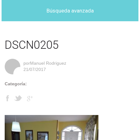
Búsqueda avanzada
DSCN0205
porManuel Rodriguez
21/07/2017
Categoría: