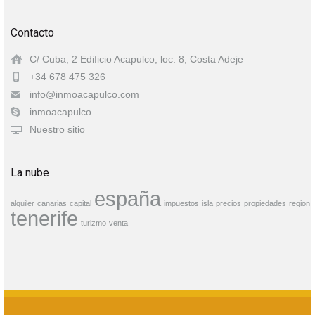
Contacto
C/ Cuba, 2 Edificio Acapulco, loc. 8, Costa Adeje
+34 678 475 326
info@inmoacapulco.com
inmoacapulco
Nuestro sitio
La nube
españa
alquiler
canarias
capital
impuestos
isla
precios
propiedades
region
tenerife
turizmo
venta