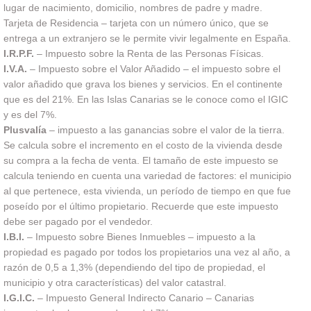
lugar de nacimiento, domicilio, nombres de padre y madre.
Tarjeta de Residencia – tarjeta con un número único, que se
entrega a un extranjero se le permite vivir legalmente en España.
I.R.P.F.
– Impuesto sobre la Renta de las Personas Físicas.
I.V.A.
– Impuesto sobre el Valor Añadido – el impuesto sobre el
valor añadido que grava los bienes y servicios. En el continente
que es del 21%. En las Islas Canarias se le conoce como el IGIC
y es del 7%.
Plusvalía
– impuesto a las ganancias sobre el valor de la tierra.
Se calcula sobre el incremento en el costo de la vivienda desde
su compra a la fecha de venta. El tamaño de este impuesto se
calcula teniendo en cuenta una variedad de factores: el municipio
al que pertenece, esta vivienda, un período de tiempo en que fue
poseído por el último propietario. Recuerde que este impuesto
debe ser pagado por el vendedor.
I.B.I.
– Impuesto sobre Bienes Inmuebles – impuesto a la
propiedad es pagado por todos los propietarios una vez al año, a
razón de 0,5 a 1,3% (dependiendo del tipo de propiedad, el
municipio y otra características) del valor catastral.
I.G.I.C.
– Impuesto General Indirecto Canario – Canarias