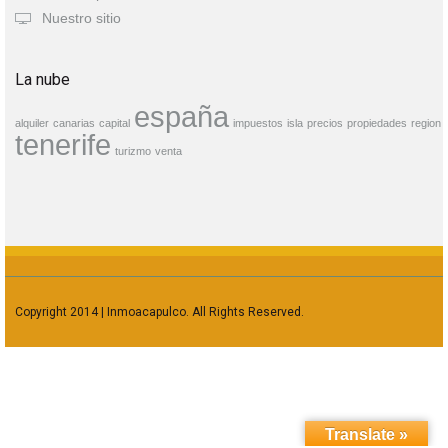
Nuestro sitio
La nube
españa
alquiler
canarias
capital
impuestos
isla
precios
propiedades
region
tenerife
turizmo
venta
Copyright 2014 | Inmoacapulco. All Rights Reserved.
Translate »